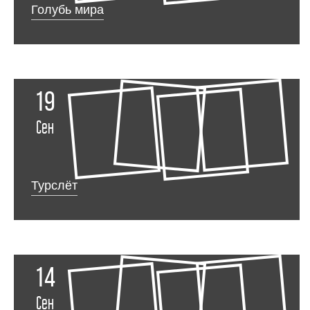
Голубь мира
19
Сен
Турслёт
14
Сен