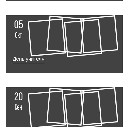
05
Окт
День учителя
20
Сен