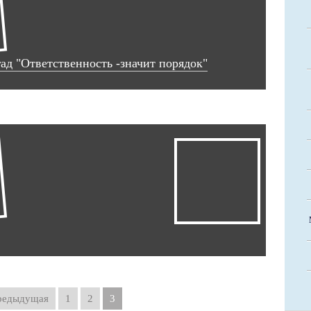
ад "Ответственность -значит порядок"
редыдущая
1
2
3