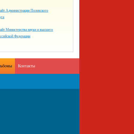
айт Администрации Полевского
уга
айт Министерства науки и высшего
оссийской Федерации
льбомы
Контакты