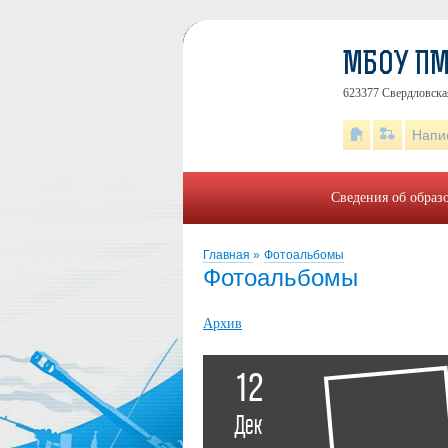
МБОУ ПМ
623377 Свердловская 
Напи
Сведения об образ
Главная
»
Фотоальбомы
Фотоальбомы
Архив
12
Дек