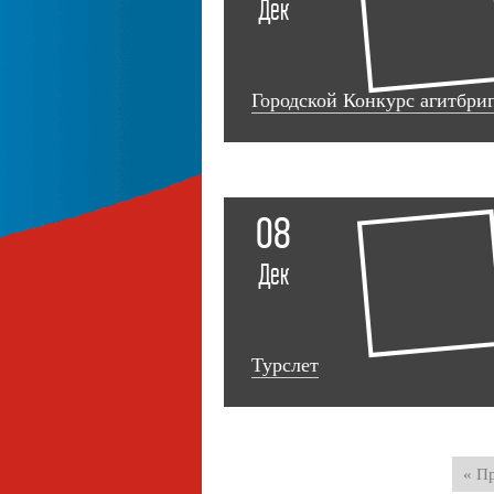
Дек
Городской Конкурс агитбриг
08
Дек
Турслет
« П