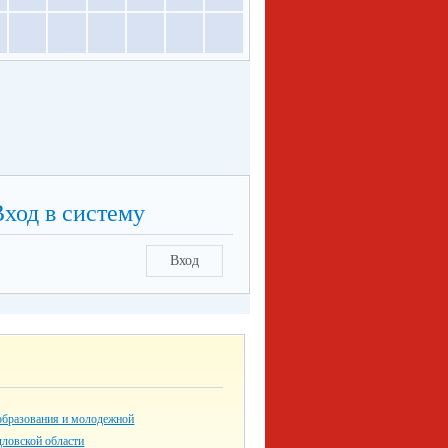
Вход в систему
Вход
образования и молодежной
дловской области