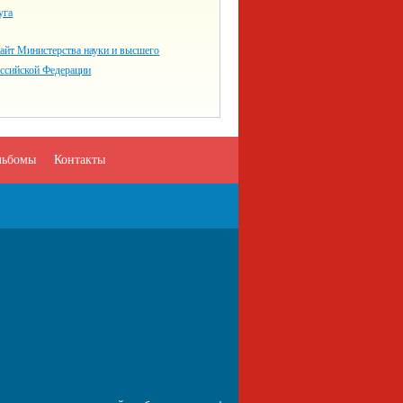
уга
айт Министерства науки и высшего
оссийской Федерации
льбомы
Контакты