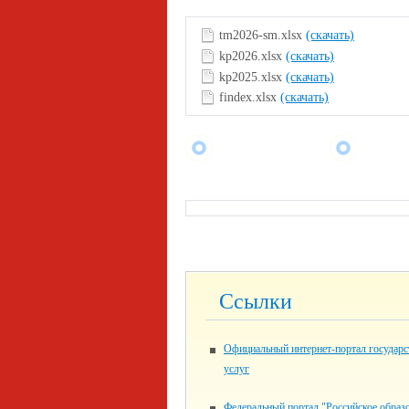
tm2026-sm.xlsx
(скачать)
kp2026.xlsx
(скачать)
kp2025.xlsx
(скачать)
findex.xlsx
(скачать)
Ссылки
Официальный интернет-портал государ
услуг
Федеральный портал "Российское образ