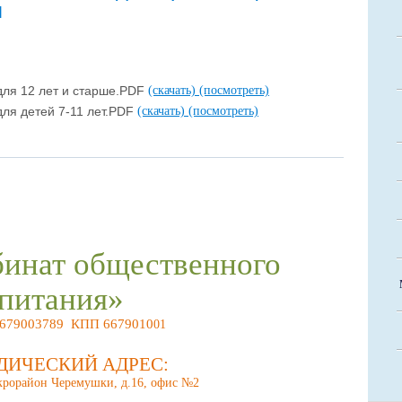
я
для 12 лет и старше.PDF
(скачать)
(посмотреть)
ля детей 7-11 лет.PDF
(скачать)
(посмотреть)
инат общественного
питания»
679003789 КПП 6679010
01
ДИЧЕСКИЙ АДРЕС:
икрорайон Черемушки, д.16, офис №2