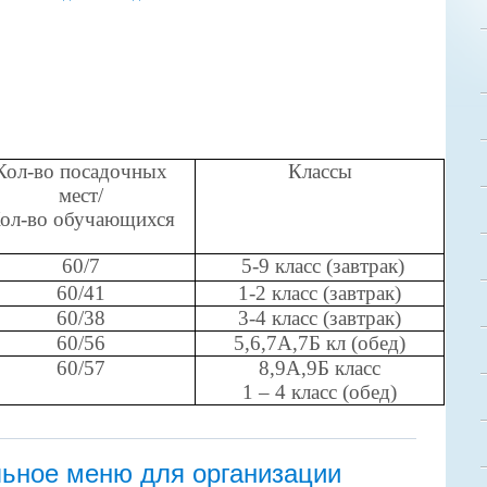
Кол-во посадочных
Классы
мест/
ол-во обучающихся
60/7
5-9 класс (завтрак)
60/41
1-2 класс (завтрак)
60/38
3-4 класс (завтрак)
60/56
5,6,7А,7Б кл (обед)
60/57
8,9А,9Б класс
1 – 4 класс (обед)
ьное меню для организации