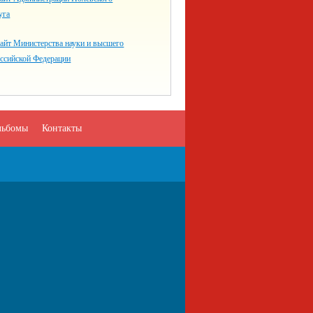
уга
айт Министерства науки и высшего
оссийской Федерации
льбомы
Контакты