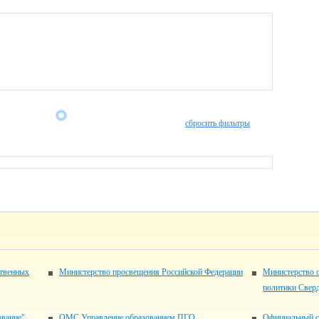
сбросить фильтры
ственных
Министерство просвещения Российской Федерации
Министерство 
политики Свер
ование"
ОМС Управление образованием ПГО
Официальный с