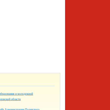
образования и молодежной
дловской области
айт Администрации Полевского