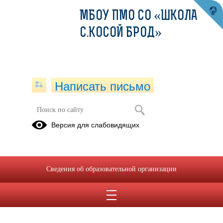
МБОУ ПМО СО «ШКОЛА
С.КОСОЙ БРОД»
Написать письмо
Cистема мероприятий по подготовке
Версия для слабовидящих
к защите и по защите населения
04.10.2024
Сведения об образовательной организации